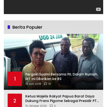
Berita Populer
Pergoki Suami Bersama PIL Dalam Rumah,
1
IRT Ini Dilarikan ke RS
18 Juni 2019
10
Ketua Majelis Rakyat Papua Barat Daya
2
Dukung Frans Pigome Sebagai Presidir PT
Freeport Indonesia
15 Oktober 2025
9