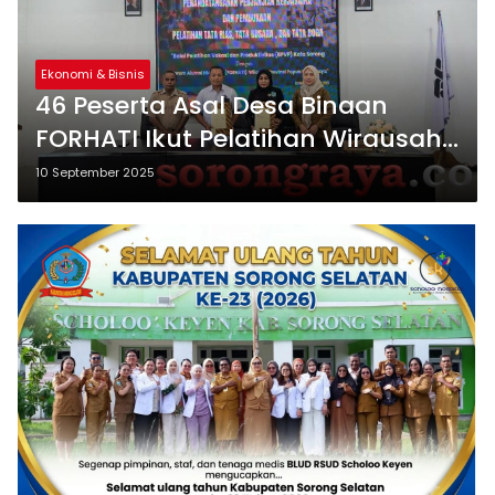
Ekonomi & Bisnis
46 Peserta Asal Desa Binaan
FORHATI Ikut Pelatihan Wirausaha
di BPVP Sorong
10 September 2025