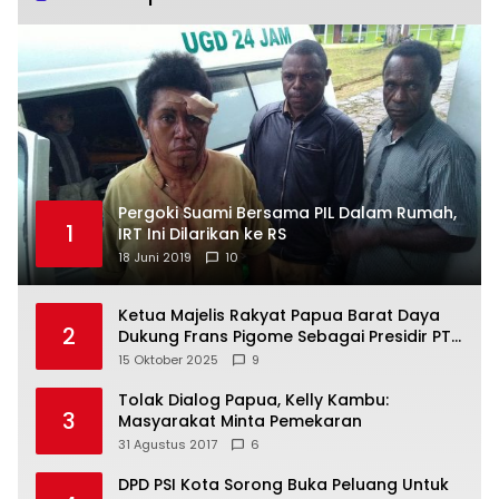
Pergoki Suami Bersama PIL Dalam Rumah,
1
IRT Ini Dilarikan ke RS
18 Juni 2019
10
Ketua Majelis Rakyat Papua Barat Daya
2
Dukung Frans Pigome Sebagai Presidir PT
Freeport Indonesia
15 Oktober 2025
9
Tolak Dialog Papua, Kelly Kambu:
3
Masyarakat Minta Pemekaran
31 Agustus 2017
6
DPD PSI Kota Sorong Buka Peluang Untuk