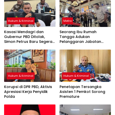
Hukum & Kriminal
Metro
Kasasi Mendagri dan
Seorang Ibu Rumah
Gubernur PBD Ditolak,
Tangga Adukan
Simon Petrus Baru Segera
Pelanggaran Jabatan
Dilantik
Notaris ke Menteri Hukum
Hukum & Kriminal
Hukum & Kriminal
Korupsi di DPR PBD, Aktivis
Penetapan Tersangka
Apresiasi Kerja Penyidik
Asisten 1 Pemkot Sorong
Polda
Premature