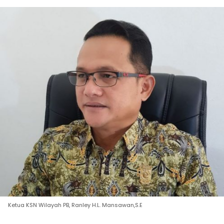
Ketua KSN Wilayah PB, Ranley H.L. Mansawan,S.E