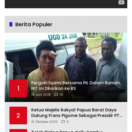
Berita Populer
Pergoki Suami Bersama PIL Dalam Rumah,
1
IRT Ini Dilarikan ke RS
18 Juni 2019
10
Ketua Majelis Rakyat Papua Barat Daya
2
Dukung Frans Pigome Sebagai Presidir PT
Freeport Indonesia
15 Oktober 2025
9