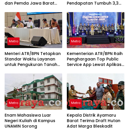
dan Pemda Jawa Barat
Pendapatan Tumbuh 3,3
Sepakati Kerja Sama
Persen
Metro
Metro
Menteri ATR/BPN Tetapkan
Kementerian ATR/BPN Raih
Standar Waktu Layanan
Penghargaan Top Public
untuk Pengukuran Tanah
Service App Lewat Aplikasi
dan Peralihan Hak
Sentuh Tanahku
Metro
Metro
Enam Mahasiswa Luar
Kepala Distrik Ayamaru
Negeri Kuliah di Kampus
Barat Terima Draft Hutan
UNAMIN Sorong
Adat Marga Bleskadit