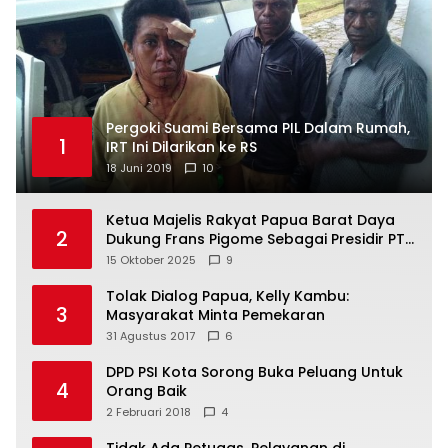
Pergoki Suami Bersama PIL Dalam Rumah,
1
IRT Ini Dilarikan ke RS
18 Juni 2019
10
Ketua Majelis Rakyat Papua Barat Daya
2
Dukung Frans Pigome Sebagai Presidir PT
Freeport Indonesia
15 Oktober 2025
9
Tolak Dialog Papua, Kelly Kambu:
3
Masyarakat Minta Pemekaran
31 Agustus 2017
6
DPD PSI Kota Sorong Buka Peluang Untuk
4
Orang Baik
2 Februari 2018
4
Tidak Ada Petugas, Pelayanan di