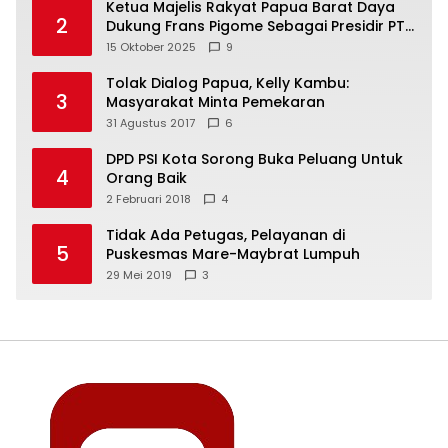
Ketua Majelis Rakyat Papua Barat Daya
2
Dukung Frans Pigome Sebagai Presidir PT
Freeport Indonesia
15 Oktober 2025
9
Tolak Dialog Papua, Kelly Kambu:
3
Masyarakat Minta Pemekaran
31 Agustus 2017
6
DPD PSI Kota Sorong Buka Peluang Untuk
4
Orang Baik
2 Februari 2018
4
Tidak Ada Petugas, Pelayanan di
5
Puskesmas Mare-Maybrat Lumpuh
29 Mei 2019
3