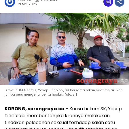
Redaksi
2 Min Baca
21 Mei 2025
Direktur LBH Gerimis, Yosep Titirlolobi, SH bersama rekan saat melakukan
jumpa pers mengenai berita hoaks. [foto: sr]
SORONG, sorongraya.co
– Kuasa hukum SK, Yosep
Titirlolobi membantah jika kliennya melakukan
tindakan pelecehan seksual terhadap salah satu