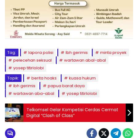
Tag:
lapora polisi
lbh gerimis
minta proyek
pelecehan seksual
wartawan abal-abal
yosep titirlolobi
Topik:
berita hoaks
kuasa hukum
lbh gerimis
papua barat daya
wartawan aba-abal
yosep titirlolobi
Telkomsel Gelar Kompetisi Cerdas Cermat
Digital “Clash of Class”