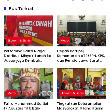
Pos Terkait
Ekonomi & Bisnis
Metro
Pertamina Patra Niaga:
Cegah Korupsi,
Distribusi Minyak Tanah ke
Kementerian ATR/BPN, KPK,
Jayawijaya Kembali
dan Pemda Jawa Barat
Normal
Sepakati Kerja Sama
Metro
Ekonomi & Bisnis
Fatra Muhammad Soltief:
Tingkatkan Keterampilan
17 Agustus Titik Balik
Masyarakat, Kilang Kasim