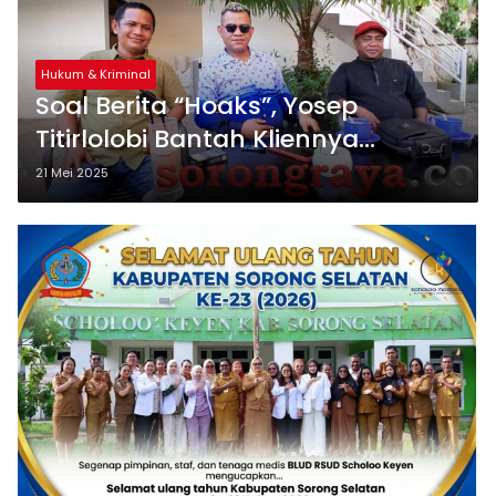
Hukum & Kriminal
Soal Berita “Hoaks”, Yosep
Titirlolobi Bantah Kliennya
Lakukan Pelecehan Seksual
21 Mei 2025