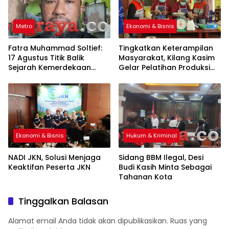
Metro
Ekonomi & Bisnis
Fatra Muhammad Soltief:
Tingkatkan Keterampilan
17 Agustus Titik Balik
Masyarakat, Kilang Kasim
Sejarah Kemerdekaan
Gelar Pelatihan Produksi
Indonesia
Pengolahan Pangan Lokal
Ekonomi & Bisnis
Hukum & Kriminal
NADI JKN, Solusi Menjaga
Sidang BBM Ilegal, Desi
Keaktifan Peserta JKN
Budi Kasih Minta Sebagai
Tahanan Kota
Tinggalkan Balasan
Alamat email Anda tidak akan dipublikasikan.
Ruas yang