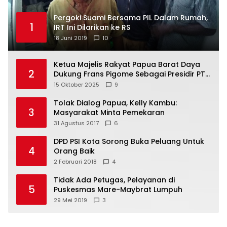
Pergoki Suami Bersama PIL Dalam Rumah,
1
IRT Ini Dilarikan ke RS
18 Juni 2019
10
Ketua Majelis Rakyat Papua Barat Daya
2
Dukung Frans Pigome Sebagai Presidir PT
Freeport Indonesia
15 Oktober 2025
9
Tolak Dialog Papua, Kelly Kambu:
3
Masyarakat Minta Pemekaran
31 Agustus 2017
6
DPD PSI Kota Sorong Buka Peluang Untuk
4
Orang Baik
2 Februari 2018
4
Tidak Ada Petugas, Pelayanan di
5
Puskesmas Mare-Maybrat Lumpuh
29 Mei 2019
3