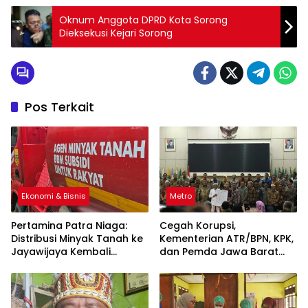
Oknum Anggota DPRD Kota Sorong
Dieksekusi Kejari Sorong
Pos Terkait
Ekonomi & Bisnis
Metro
Pertamina Patra Niaga:
Cegah Korupsi,
Distribusi Minyak Tanah ke
Kementerian ATR/BPN, KPK,
Jayawijaya Kembali
dan Pemda Jawa Barat
Normal
Sepakati Kerja Sama