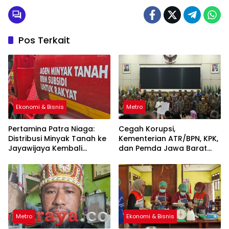
Pos Terkait
Ekonomi & Bisnis
Metro
Pertamina Patra Niaga:
Cegah Korupsi,
Distribusi Minyak Tanah ke
Kementerian ATR/BPN, KPK,
Jayawijaya Kembali
dan Pemda Jawa Barat
Normal
Sepakati Kerja Sama
Metro
Ekonomi & Bisnis