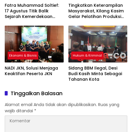
Fatra Muhammad Soltief:
Tingkatkan Keterampilan
17 Agustus Titik Balik
Masyarakat, Kilang Kasim
Sejarah Kemerdekaan
Gelar Pelatihan Produksi
Indonesia
Pengolahan Pangan Lokal
Ekonomi & Bisnis
Hukum & Kriminal
NADI JKN, Solusi Menjaga
Sidang BBM Ilegal, Desi
Keaktifan Peserta JKN
Budi Kasih Minta Sebagai
Tahanan Kota
Tinggalkan Balasan
Alamat email Anda tidak akan dipublikasikan.
Ruas yang
wajib ditandai
*