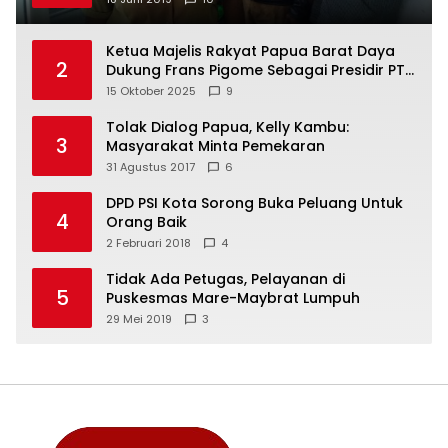
Ketua Majelis Rakyat Papua Barat Daya
2
Dukung Frans Pigome Sebagai Presidir PT
Freeport Indonesia
15 Oktober 2025
9
Tolak Dialog Papua, Kelly Kambu:
3
Masyarakat Minta Pemekaran
31 Agustus 2017
6
DPD PSI Kota Sorong Buka Peluang Untuk
4
Orang Baik
2 Februari 2018
4
Tidak Ada Petugas, Pelayanan di
5
Puskesmas Mare-Maybrat Lumpuh
29 Mei 2019
3