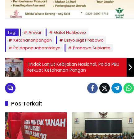
Tag:
Anwar
Gatot Haribowo
Ketahananpangan
Listyo sigit Prabowo
Poldapapuabaratdaya
Prabowo Subianto
Tindak Lanjut Kebijakan Nasional, Polda PBD
Perkuat Ketahanan Pangan
Pos Terkait