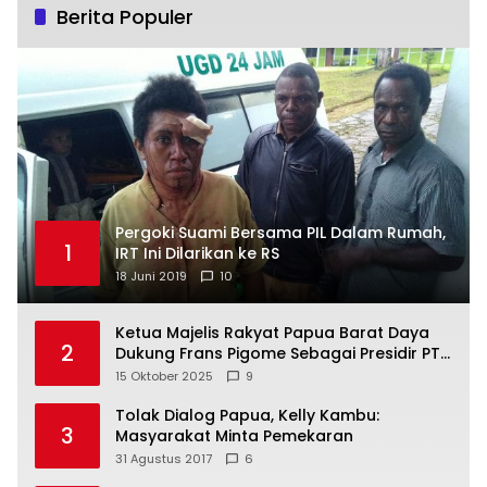
Berita Populer
Pergoki Suami Bersama PIL Dalam Rumah,
1
IRT Ini Dilarikan ke RS
18 Juni 2019
10
Ketua Majelis Rakyat Papua Barat Daya
2
Dukung Frans Pigome Sebagai Presidir PT
Freeport Indonesia
15 Oktober 2025
9
Tolak Dialog Papua, Kelly Kambu:
3
Masyarakat Minta Pemekaran
31 Agustus 2017
6