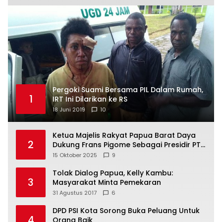
Pergoki Suami Bersama PIL Dalam Rumah,
1
IRT Ini Dilarikan ke RS
18 Juni 2019
10
Ketua Majelis Rakyat Papua Barat Daya
2
Dukung Frans Pigome Sebagai Presidir PT
Freeport Indonesia
15 Oktober 2025
9
Tolak Dialog Papua, Kelly Kambu:
3
Masyarakat Minta Pemekaran
31 Agustus 2017
6
DPD PSI Kota Sorong Buka Peluang Untuk
4
Orang Baik