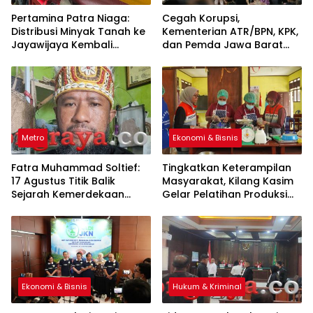
Pertamina Patra Niaga:
Cegah Korupsi,
Distribusi Minyak Tanah ke
Kementerian ATR/BPN, KPK,
Jayawijaya Kembali
dan Pemda Jawa Barat
Normal
Sepakati Kerja Sama
Metro
Ekonomi & Bisnis
Fatra Muhammad Soltief:
Tingkatkan Keterampilan
17 Agustus Titik Balik
Masyarakat, Kilang Kasim
Sejarah Kemerdekaan
Gelar Pelatihan Produksi
Indonesia
Pengolahan Pangan Lokal
Ekonomi & Bisnis
Hukum & Kriminal