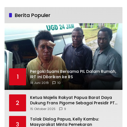
Berita Populer
Pergoki Suami Bersama PIL Dalam Rumah,
1
IRT Ini Dilarikan ke RS
18 Juni 2019
10
Ketua Majelis Rakyat Papua Barat Daya
2
Dukung Frans Pigome Sebagai Presidir PT
Freeport Indonesia
15 Oktober 2025
9
Tolak Dialog Papua, Kelly Kambu:
3
Masyarakat Minta Pemekaran