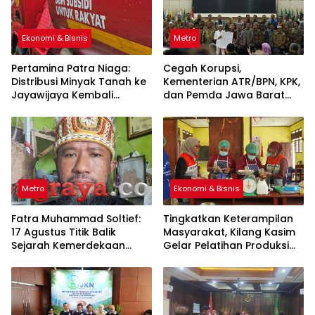
Ekonomi & Bisnis
Metro
Pertamina Patra Niaga:
Cegah Korupsi,
Distribusi Minyak Tanah ke
Kementerian ATR/BPN, KPK,
Jayawijaya Kembali
dan Pemda Jawa Barat
Normal
Sepakati Kerja Sama
Metro
Ekonomi & Bisnis
Fatra Muhammad Soltief:
Tingkatkan Keterampilan
17 Agustus Titik Balik
Masyarakat, Kilang Kasim
Sejarah Kemerdekaan
Gelar Pelatihan Produksi
Indonesia
Pengolahan Pangan Lokal