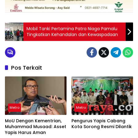
Mobil Tanki Pertamina Patra Niaga Pamalu
Tingkatkan Kehandalan dan Kewaspadaan
Pos Terkait
Metro
Metro
MoU Dengan Kementrian,
Pengurus Yapis Cabang
Muhammad Musaad: Asset
Kota Sorong Resmi Dilantik
Yapis Harus Aman