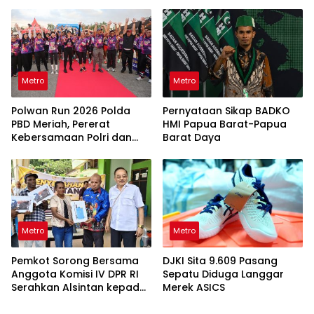
Metro
Metro
Polwan Run 2026 Polda
Pernyataan Sikap BADKO
PBD Meriah, Pererat
HMI Papua Barat-Papua
Kebersamaan Polri dan
Barat Daya
Masyarakat
Metro
Metro
Pemkot Sorong Bersama
DJKI Sita 9.609 Pasang
Anggota Komisi IV DPR RI
Sepatu Diduga Langgar
Serahkan Alsintan kepada
Merek ASICS
Kelompok Tani