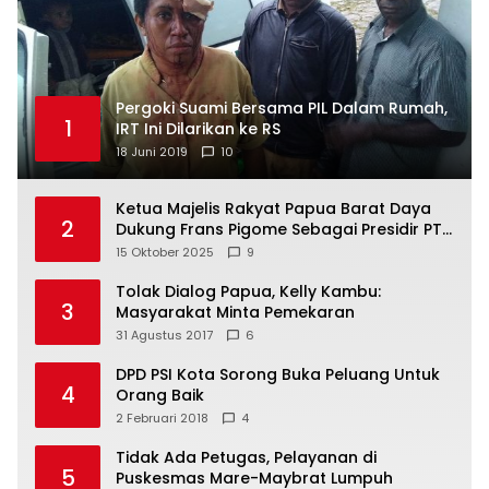
Pergoki Suami Bersama PIL Dalam Rumah,
1
IRT Ini Dilarikan ke RS
18 Juni 2019
10
Ketua Majelis Rakyat Papua Barat Daya
2
Dukung Frans Pigome Sebagai Presidir PT
Freeport Indonesia
15 Oktober 2025
9
Tolak Dialog Papua, Kelly Kambu:
3
Masyarakat Minta Pemekaran
31 Agustus 2017
6
DPD PSI Kota Sorong Buka Peluang Untuk
4
Orang Baik
2 Februari 2018
4
Tidak Ada Petugas, Pelayanan di
5
Puskesmas Mare-Maybrat Lumpuh