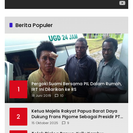
Berita Populer
Pergoki Suami Bersama PIL Dalam Rumah,
1
IRT Ini Dilarikan ke RS
18 Juni 2019
10
Ketua Majelis Rakyat Papua Barat Daya
2
Dukung Frans Pigome Sebagai Presidir PT
Freeport Indonesia
15 Oktober 2025
9