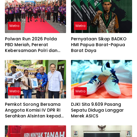
Metro
Metro
Polwan Run 2026 Polda
Pernyataan Sikap BADKO
PBD Meriah, Pererat
HMI Papua Barat-Papua
Kebersamaan Polri dan
Barat Daya
Masyarakat
Metro
Metro
Pemkot Sorong Bersama
DJKI Sita 9.609 Pasang
Anggota Komisi IV DPR RI
Sepatu Diduga Langgar
Serahkan Alsintan kepada
Merek ASICS
Kelompok Tani