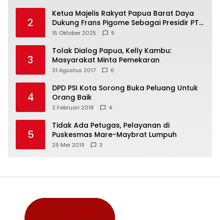
Ketua Majelis Rakyat Papua Barat Daya
2
Dukung Frans Pigome Sebagai Presidir PT
Freeport Indonesia
15 Oktober 2025
9
Tolak Dialog Papua, Kelly Kambu:
3
Masyarakat Minta Pemekaran
31 Agustus 2017
6
DPD PSI Kota Sorong Buka Peluang Untuk
4
Orang Baik
2 Februari 2018
4
Tidak Ada Petugas, Pelayanan di
5
Puskesmas Mare-Maybrat Lumpuh
29 Mei 2019
3