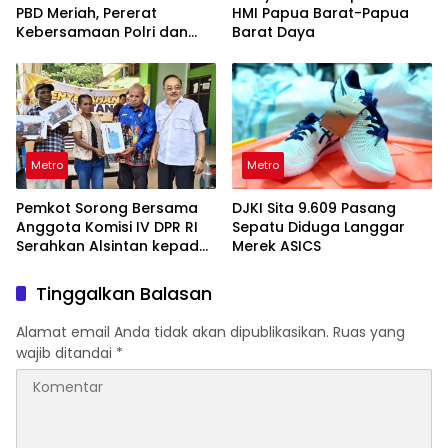
PBD Meriah, Pererat
HMI Papua Barat-Papua
Kebersamaan Polri dan
Barat Daya
Masyarakat
Metro
Metro
Pemkot Sorong Bersama
DJKI Sita 9.609 Pasang
Anggota Komisi IV DPR RI
Sepatu Diduga Langgar
Serahkan Alsintan kepada
Merek ASICS
Kelompok Tani
Tinggalkan Balasan
Alamat email Anda tidak akan dipublikasikan.
Ruas yang
wajib ditandai
*