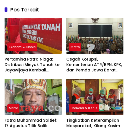
Pos Terkait
Ekonomi & Bisnis
Metro
Pertamina Patra Niaga:
Cegah Korupsi,
Distribusi Minyak Tanah ke
Kementerian ATR/BPN, KPK,
Jayawijaya Kembali
dan Pemda Jawa Barat
Normal
Sepakati Kerja Sama
Metro
Ekonomi & Bisnis
Fatra Muhammad Soltief:
Tingkatkan Keterampilan
17 Agustus Titik Balik
Masyarakat, Kilang Kasim