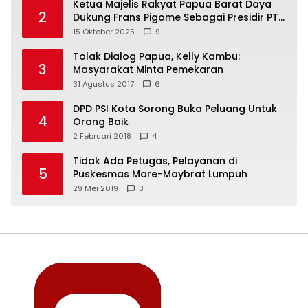
Ketua Majelis Rakyat Papua Barat Daya
2
Dukung Frans Pigome Sebagai Presidir PT
Freeport Indonesia
15 Oktober 2025
9
Tolak Dialog Papua, Kelly Kambu:
3
Masyarakat Minta Pemekaran
31 Agustus 2017
6
DPD PSI Kota Sorong Buka Peluang Untuk
4
Orang Baik
2 Februari 2018
4
Tidak Ada Petugas, Pelayanan di
5
Puskesmas Mare-Maybrat Lumpuh
29 Mei 2019
3