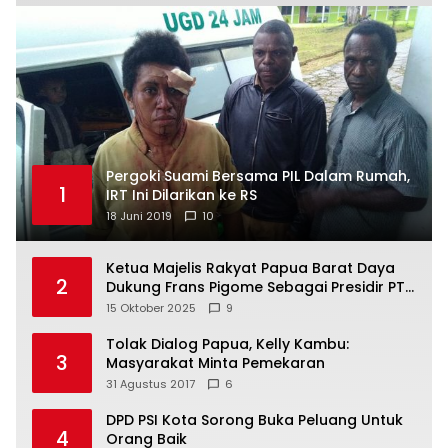
Pergoki Suami Bersama PIL Dalam Rumah,
1
IRT Ini Dilarikan ke RS
18 Juni 2019
10
Ketua Majelis Rakyat Papua Barat Daya
2
Dukung Frans Pigome Sebagai Presidir PT
Freeport Indonesia
15 Oktober 2025
9
Tolak Dialog Papua, Kelly Kambu:
3
Masyarakat Minta Pemekaran
31 Agustus 2017
6
DPD PSI Kota Sorong Buka Peluang Untuk
4
Orang Baik