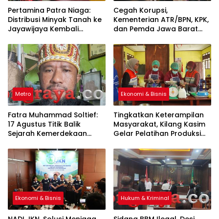
Pertamina Patra Niaga:
Cegah Korupsi,
Distribusi Minyak Tanah ke
Kementerian ATR/BPN, KPK,
Jayawijaya Kembali
dan Pemda Jawa Barat
Normal
Sepakati Kerja Sama
Metro
Ekonomi & Bisnis
Fatra Muhammad Soltief:
Tingkatkan Keterampilan
17 Agustus Titik Balik
Masyarakat, Kilang Kasim
Sejarah Kemerdekaan
Gelar Pelatihan Produksi
Indonesia
Pengolahan Pangan Lokal
Ekonomi & Bisnis
Hukum & Kriminal