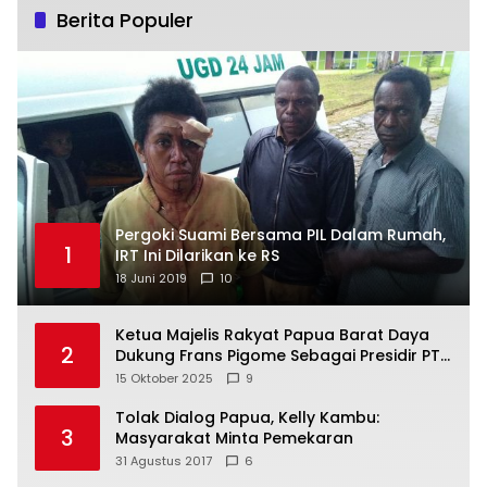
Berita Populer
Pergoki Suami Bersama PIL Dalam Rumah,
1
IRT Ini Dilarikan ke RS
18 Juni 2019
10
Ketua Majelis Rakyat Papua Barat Daya
2
Dukung Frans Pigome Sebagai Presidir PT
Freeport Indonesia
15 Oktober 2025
9
Tolak Dialog Papua, Kelly Kambu:
3
Masyarakat Minta Pemekaran
31 Agustus 2017
6