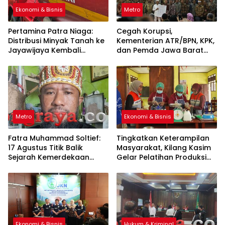
Ekonomi & Bisnis
Metro
Pertamina Patra Niaga:
Cegah Korupsi,
Distribusi Minyak Tanah ke
Kementerian ATR/BPN, KPK,
Jayawijaya Kembali
dan Pemda Jawa Barat
Normal
Sepakati Kerja Sama
Metro
Ekonomi & Bisnis
Fatra Muhammad Soltief:
Tingkatkan Keterampilan
17 Agustus Titik Balik
Masyarakat, Kilang Kasim
Sejarah Kemerdekaan
Gelar Pelatihan Produksi
Indonesia
Pengolahan Pangan Lokal
Ekonomi & Bisnis
Hukum & Kriminal