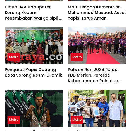
Ketua LMA Kabupaten
MoU Dengan Kementrian,
Sorong Kecam
Muhammad Musaad: Asset
Penembakan Warga Sipil di
Yapis Harus Aman
Festival Budaya Lembah
Baliem
Metro
Metro
Pengurus Yapis Cabang
Polwan Run 2026 Polda
Kota Sorong Resmi Dilantik
PBD Meriah, Pererat
Kebersamaan Polri dan
Masyarakat
Metro
Metro