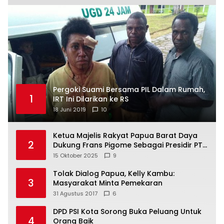
Pergoki Suami Bersama PIL Dalam Rumah,
1
IRT Ini Dilarikan ke RS
18 Juni 2019
10
Ketua Majelis Rakyat Papua Barat Daya
2
Dukung Frans Pigome Sebagai Presidir PT
Freeport Indonesia
15 Oktober 2025
9
Tolak Dialog Papua, Kelly Kambu:
3
Masyarakat Minta Pemekaran
31 Agustus 2017
6
DPD PSI Kota Sorong Buka Peluang Untuk
4
Orang Baik