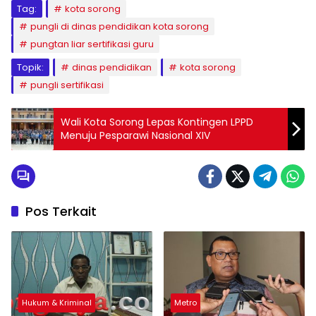
Tag:
kota sorong
pungli di dinas pendidikan kota sorong
pungtan liar sertifikasi guru
Topik:
dinas pendidikan
kota sorong
pungli sertifikasi
Wali Kota Sorong Lepas Kontingen LPPD
Menuju Pesparawi Nasional XIV
Pos Terkait
Hukum & Kriminal
Metro