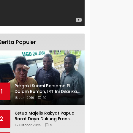
Berita Populer
Pergoki Suami Bersama PIL
1
Dalam Rumah, IRT Ini Dilarikan
ke RS
18 Juni 2019
10
Ketua Majelis Rakyat Papua
2
Barat Daya Dukung Frans
Pigome Sebagai Presidir PT
15 Oktober 2025
9
Freeport Indonesia