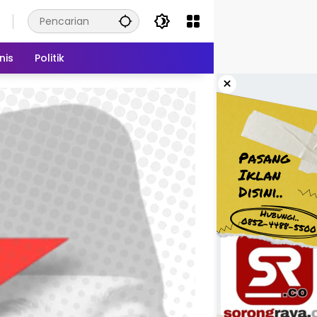
nis
Politik
×