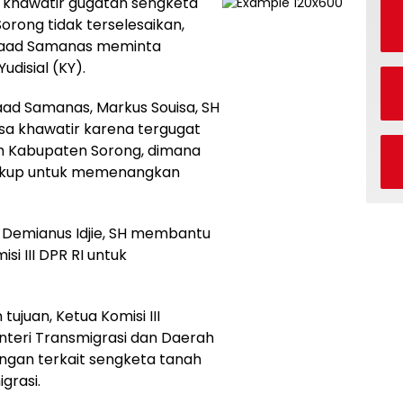
 khawatir gugatan sengketa
Sorong tidak terselesaikan,
awaad Samanas meminta
disial (KY).
ad Samanas, Markus Souisa, SH
a khawatir karena tergugat
h Kabupaten Sorong, dimana
cukup untuk memenangkan
 Demianus Idjie, SH membantu
 III DPR RI untuk
juan, Ketua Komisi III
eri Transmigrasi dan Daerah
ngan terkait sengketa tanah
grasi.