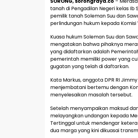
SORONG, sorongraya.co
– Merasa
tanah di Pengadilan Negeri kelas Ib 
pemilik tanah Soleman Suu dan S
perlindungan hukum kepada Komisi Yu
Kuasa hukum Soleman Suu dan Sawa
mengatakan bahwa pihaknya meras
yang didaftarkan adalah Pemerinta
pemerintah memiliki power yang 
gugatan yang telah di daftarkan.
Kata Markus, anggota DPR RI Jimmy
menjembatani bertemu dengan Komisi
menyelesaikan masalah tersebut.
Setelah menyampaikan maksud dan tu
melayangkan undangan kepada Ment
Tertinggal untuk mendengar ketera
dua marga yang kini dikuasai transmi