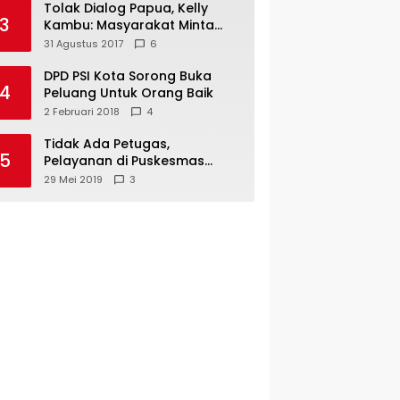
Tolak Dialog Papua, Kelly
3
Kambu: Masyarakat Minta
Pemekaran
31 Agustus 2017
6
DPD PSI Kota Sorong Buka
4
Peluang Untuk Orang Baik
2 Februari 2018
4
Tidak Ada Petugas,
5
Pelayanan di Puskesmas
Mare-Maybrat Lumpuh
29 Mei 2019
3