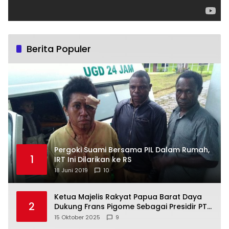
Berita Populer
Pergoki Suami Bersama PIL Dalam Rumah,
1
IRT Ini Dilarikan ke RS
18 Juni 2019
10
Ketua Majelis Rakyat Papua Barat Daya
2
Dukung Frans Pigome Sebagai Presidir PT
Freeport Indonesia
15 Oktober 2025
9