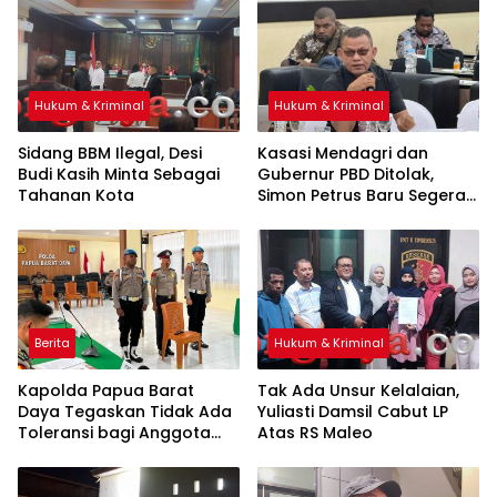
Hukum & Kriminal
Hukum & Kriminal
Sidang BBM Ilegal, Desi
Kasasi Mendagri dan
Budi Kasih Minta Sebagai
Gubernur PBD Ditolak,
Tahanan Kota
Simon Petrus Baru Segera
Dilantik
Berita
Hukum & Kriminal
Kapolda Papua Barat
Tak Ada Unsur Kelalaian,
Daya Tegaskan Tidak Ada
Yuliasti Damsil Cabut LP
Toleransi bagi Anggota
Atas RS Maleo
yang Langgar Disiplin