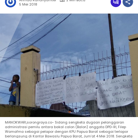
Ahmad Rahanyamtel
2 Min Baca
5 Mei 2018
MANOKWARI,sorongraya.co- Sidang sengketa dugaan pelanggaran
administrasi pemilu antara bakal calon (Balon) anggota DPD-RI, Filep
Wamafma sebagai pelapor dengan KPU Papua Barat sebagai terlapor
berlangsung di Kantor Bawaslu Papua Barat, Jum’at 4 Mei 2018. Sengketa