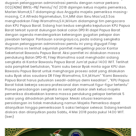
dugaan pelanggaran administrasi pemilu dengan nomor perkara :
002/ADM/ BWSL-PB/ Pemilu/ IV/ 2018 dipimpin ketua majelis pemeriksa,
Marlen Momot,S.T didampingi dua Anggota majelis pemeriksa masing-
masing, C.A Alfredo Ngamelubun, S.H.,MM dan Ibnu Mas'ud,S.Sos
menghadirkan Filep Wamafma,S.H.,M.Hum didampingi tim pengacara
dan KPU Papua Barat. Sidang hari kedua sengketa keputusan KPU Papua
Barat terkait syarat dukungan bakal calon DPD RI dapil Papua Barat
dengan agenda mendengarkan keterangan gugatan pelapor dan
jawaban terlapor. Pantauan sorongraya.co, pada sidang sengketa
dugaan pelanggaran administrasi pemilu ini yang digugat Filep
Wamafma ini terlihat sejumlah pamflet mengelilingi pacar Kantor
Sekertariat Bawaslu Papua Barat. Aksi pamflet ini dilakukan massa
pendukung Balon DPD-RI, Filep Wamafma saat menghadiri sidang
sengketa di Kantor Bawaslu Papua Barat Jum’at pukul 14.00 WIT. Terlihat
ada pamphlet bertuliskan, “Kami suku besar Byak minta agar KPU dan
Bawaslu Papua Barat untuk menghargai prosesi adat yang dilakukan
suku Byak atas saudara DR Filep Wamafma, S.H.,M.Hum” “Kami Bawaslu
Papua Barat harus putuskan seadil-adilnya demi keadilan” , “KPU Papua
Barat tidak bekerja secara profesional dan memuat figur-figur tertentu”
Proses persidangan sengketa ini sempat diskor oleh ketua majelis
pemeriksa disebabkan karena massa pendukung pelapor berteriak 5
saksi yang dihadirkan pihak terlapor. Meski situasi keamanan
persidangan ini tidak mendukung namun Majelis Pemeriksa dapat
dilanjutkan hingga pemeriksaan 5 saksi terlapor selesai. Sidang kembali
diskors dan dilanjutkan pada Sabtu, 4 Mei 2018 pada pukul 14.00 WIT.
(ken)