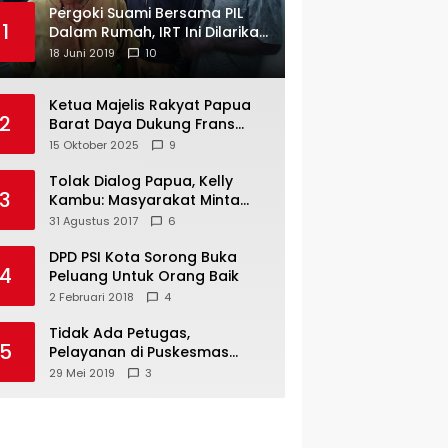
Pergoki Suami Bersama PIL
1
Dalam Rumah, IRT Ini Dilarikan
ke RS
18 Juni 2019
10
Ketua Majelis Rakyat Papua
2
Barat Daya Dukung Frans
Pigome Sebagai Presidir PT
15 Oktober 2025
9
Freeport Indonesia
Tolak Dialog Papua, Kelly
3
Kambu: Masyarakat Minta
Pemekaran
31 Agustus 2017
6
DPD PSI Kota Sorong Buka
4
Peluang Untuk Orang Baik
2 Februari 2018
4
Tidak Ada Petugas,
5
Pelayanan di Puskesmas
Mare-Maybrat Lumpuh
29 Mei 2019
3