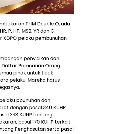
pembakaran THM Double O, ada
HR, P, HT, MSB, YR dan G.
 Mr XDPO pelaku pembunuhan
embangan penyidikan dan
 Daftar Pemcarian Orang.
mua pihak untuk tidak
ara pelaku. Mareka harus
tegasnya.
pelaku pbunuhan dan
erat dengan pasal 340 KUHP
sal 338 KUHP tentang
karan, pasal 170 KUHP terkait
ntang Penghasutan serta pasal