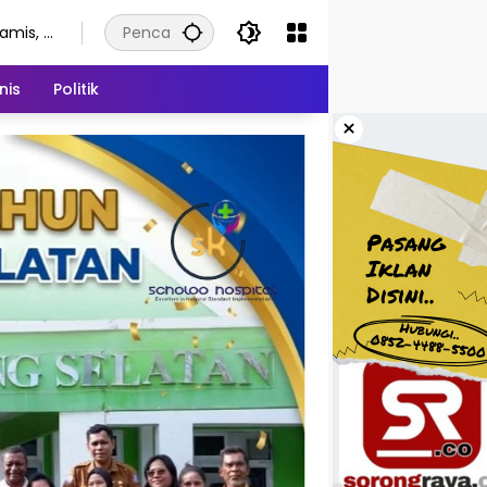
amis, 6
gustus
026
nis
Politik
×