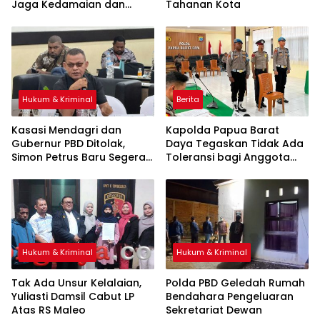
Jaga Kedamaian dan
Tahanan Kota
Lindungi Warga Sipil
Hukum & Kriminal
Berita
Kasasi Mendagri dan
Kapolda Papua Barat
Gubernur PBD Ditolak,
Daya Tegaskan Tidak Ada
Simon Petrus Baru Segera
Toleransi bagi Anggota
Dilantik
yang Langgar Disiplin
Hukum & Kriminal
Hukum & Kriminal
Tak Ada Unsur Kelalaian,
Polda PBD Geledah Rumah
Yuliasti Damsil Cabut LP
Bendahara Pengeluaran
Atas RS Maleo
Sekretariat Dewan