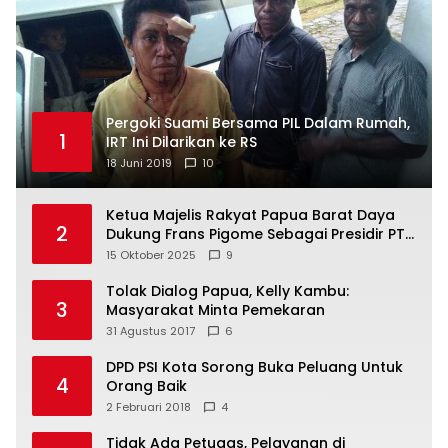
Pergoki Suami Bersama PIL Dalam Rumah,
1
IRT Ini Dilarikan ke RS
18 Juni 2019
10
Ketua Majelis Rakyat Papua Barat Daya
2
Dukung Frans Pigome Sebagai Presidir PT
Freeport Indonesia
15 Oktober 2025
9
Tolak Dialog Papua, Kelly Kambu:
3
Masyarakat Minta Pemekaran
31 Agustus 2017
6
DPD PSI Kota Sorong Buka Peluang Untuk
4
Orang Baik
2 Februari 2018
4
Tidak Ada Petugas, Pelayanan di