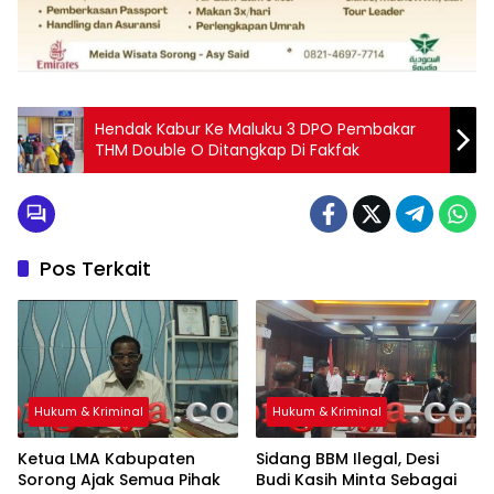
Hendak Kabur Ke Maluku 3 DPO Pembakar
THM Double O Ditangkap Di Fakfak
Pos Terkait
Hukum & Kriminal
Hukum & Kriminal
Ketua LMA Kabupaten
Sidang BBM Ilegal, Desi
Sorong Ajak Semua Pihak
Budi Kasih Minta Sebagai