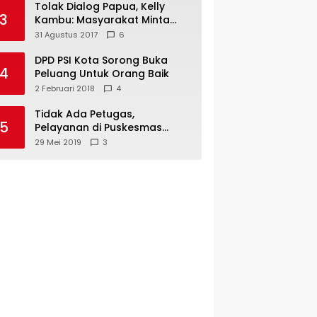
Tolak Dialog Papua, Kelly
3
Kambu: Masyarakat Minta
Pemekaran
31 Agustus 2017
6
DPD PSI Kota Sorong Buka
4
Peluang Untuk Orang Baik
2 Februari 2018
4
Tidak Ada Petugas,
5
Pelayanan di Puskesmas
Mare-Maybrat Lumpuh
29 Mei 2019
3