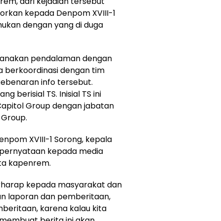
rem, dari kejadian tersebut
orkan kepada Denpom XVIII-1
emukan dengan yang di duga
aksanakan pendalaman dengan
 berkoordinasi dengan tim
kebenaran info tersebut.
g berisial TS. Inisial TS ini
 Capitol Group dengan jabatan
 Group.
enpom XVIII-1 Sorong, kepala
pernyataan kepada media
ata kapenrem.
erharap kepada masyarakat dan
n laporan dan pemberitaan,
beritaan, karena kalau kita
membuat berita ini akan