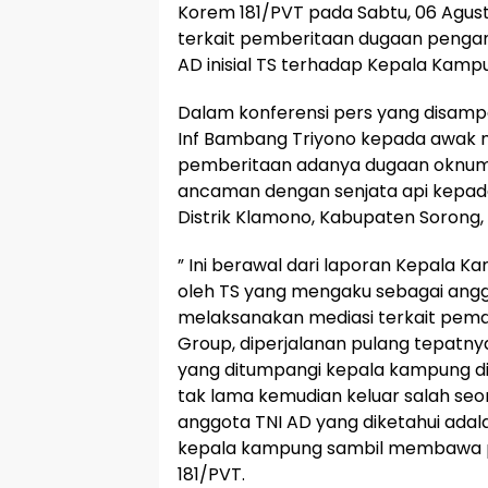
Korem 181/PVT pada Sabtu, 06 Agust
terkait pemberitaan dugaan peng
AD inisial TS terhadap Kepala Kamp
Dalam konferensi pers yang disam
Inf Bambang Triyono kepada awak me
pemberitaan adanya dugaan oknum
ancaman dengan senjata api kepad
Distrik Klamono, Kabupaten Sorong, 
” Ini berawal dari laporan Kepala
oleh TS yang mengaku sebagai anggo
melaksanakan mediasi terkait pema
Group, diperjalanan pulang tepatny
yang ditumpangi kepala kampung di
tak lama kemudian keluar salah s
anggota TNI AD yang diketahui ada
kepala kampung sambil membawa p
181/PVT.