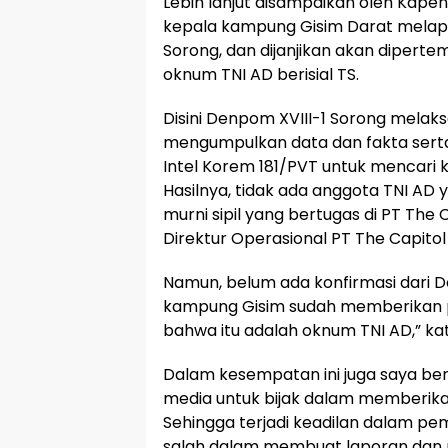
Lebih lanjut disampaikan oleh Kapen
kepala kampung Gisim Darat melap
Sorong, dan dijanjikan akan dipert
oknum TNI AD berisial TS.
Disini Denpom XVIII-1 Sorong mel
mengumpulkan data dan fakta serta
Intel Korem 181/PVT untuk mencari 
Hasilnya, tidak ada anggota TNI AD yan
murni sipil yang bertugas di PT The
Direktur Operasional PT The Capitol
Namun, belum ada konfirmasi dari D
kampung Gisim sudah memberikan 
bahwa itu adalah oknum TNI AD,” k
Dalam kesempatan ini juga saya b
media untuk bijak dalam memberika
Sehingga terjadi keadilan dalam pem
salah dalam membuat laporan dan 