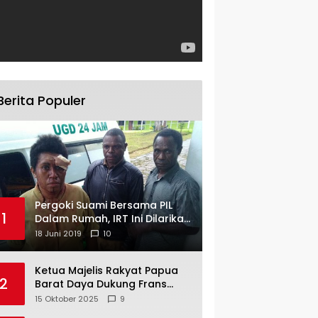
Berita Populer
Pergoki Suami Bersama PIL
1
Dalam Rumah, IRT Ini Dilarikan
ke RS
18 Juni 2019
10
Ketua Majelis Rakyat Papua
2
Barat Daya Dukung Frans
Pigome Sebagai Presidir PT
15 Oktober 2025
9
Freeport Indonesia