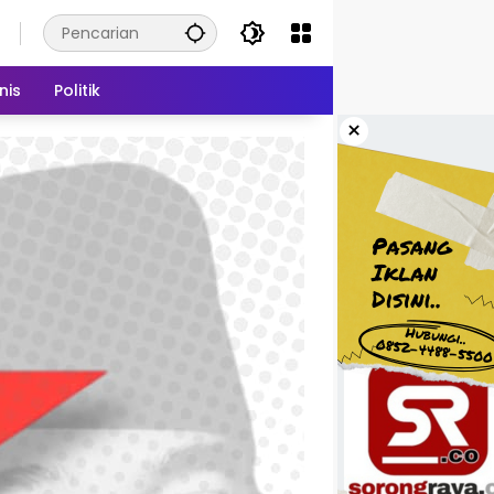
nis
Politik
×