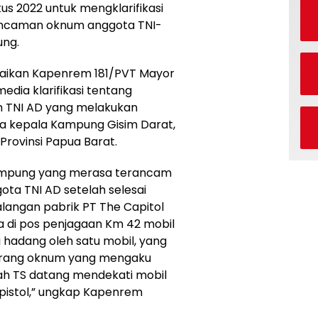
us 2022 untuk mengklarifikasi
ancaman oknum anggota TNI-
ung.
paikan Kapenrem 181/PVT Mayor
dia klarifikasi tentang
 TNI AD yang melakukan
a kepala Kampung Gisim Darat,
Provinsi Papua Barat.
 Kampung yang merasa terancam
ta TNI AD setelah selesai
langan pabrik PT The Capitol
a di pos penjagaan Km 42 mobil
 hadang oleh satu mobil, yang
eorang oknum yang mengaku
lah TS datang mendekati mobil
istol,” ungkap Kapenrem