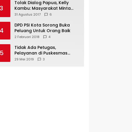
Tolak Dialog Papua, Kelly
3
Kambu: Masyarakat Minta
Pemekaran
31 Agustus 2017
6
DPD PSI Kota Sorong Buka
4
Peluang Untuk Orang Baik
2 Februari 2018
4
Tidak Ada Petugas,
5
Pelayanan di Puskesmas
Mare-Maybrat Lumpuh
29 Mei 2019
3