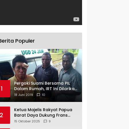
Berita Populer
Pergoki Suami Bersama PIL
1
Dalam Rumah, IRT Ini Dilarikan
ke RS
18 Juni 2019
10
Ketua Majelis Rakyat Papua
2
Barat Daya Dukung Frans
Pigome Sebagai Presidir PT
15 Oktober 2025
9
Freeport Indonesia