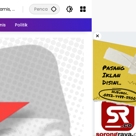
amis, 6
gustus
026
nis
Politik
×