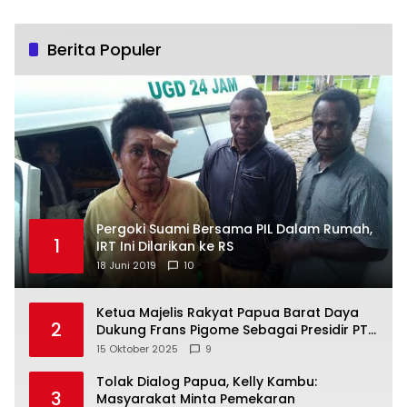
Berita Populer
Pergoki Suami Bersama PIL Dalam Rumah,
1
IRT Ini Dilarikan ke RS
18 Juni 2019
10
Ketua Majelis Rakyat Papua Barat Daya
2
Dukung Frans Pigome Sebagai Presidir PT
Freeport Indonesia
15 Oktober 2025
9
Tolak Dialog Papua, Kelly Kambu:
3
Masyarakat Minta Pemekaran