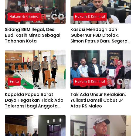
Hukum & Kriminal
Hukum & Kriminal
Sidang BBM Ilegal, Desi
Kasasi Mendagri dan
Budi Kasih Minta Sebagai
Gubernur PBD Ditolak,
Tahanan Kota
Simon Petrus Baru Segera
Dilantik
Berita
Hukum & Kriminal
Kapolda Papua Barat
Tak Ada Unsur Kelalaian,
Daya Tegaskan Tidak Ada
Yuliasti Damsil Cabut LP
Toleransi bagi Anggota
Atas RS Maleo
yang Langgar Disiplin