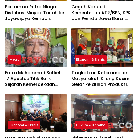
Pertamina Patra Niaga:
Cegah Korupsi,
Distribusi Minyak Tanah ke
Kementerian ATR/BPN, KPK,
Jayawijaya Kembali
dan Pemda Jawa Barat
Normal
Sepakati Kerja Sama
Metro
Ekonomi & Bisnis
Fatra Muhammad Soltief:
Tingkatkan Keterampilan
17 Agustus Titik Balik
Masyarakat, Kilang Kasim
Sejarah Kemerdekaan
Gelar Pelatihan Produksi
Indonesia
Pengolahan Pangan Lokal
Ekonomi & Bisnis
Hukum & Kriminal