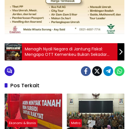
Menagih Nyali Negara di Jantung Fiskal:
Mengapa OTT Kemenkeu Bukan Sekadar
“Shock Therapy”
Pos Terkait
Ekonomi & Bisnis
Metro