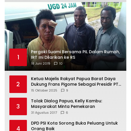
Pergoki Suami Bersama PIL Dalam Rumah,
1
IRT Ini Dilarikan ke RS
18 Juni 2019
10
Ketua Majelis Rakyat Papua Barat Daya
2
Dukung Frans Pigome Sebagai Presidir PT
Freeport Indonesia
15 Oktober 2025
9
Tolak Dialog Papua, Kelly Kambu:
3
Masyarakat Minta Pemekaran
31 Agustus 2017
6
DPD PSI Kota Sorong Buka Peluang Untuk
4
Orang Baik