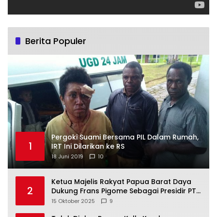
Berita Populer
Pergoki Suami Bersama PIL Dalam Rumah,
1
IRT Ini Dilarikan ke RS
18 Juni 2019
10
Ketua Majelis Rakyat Papua Barat Daya
2
Dukung Frans Pigome Sebagai Presidir PT
Freeport Indonesia
15 Oktober 2025
9