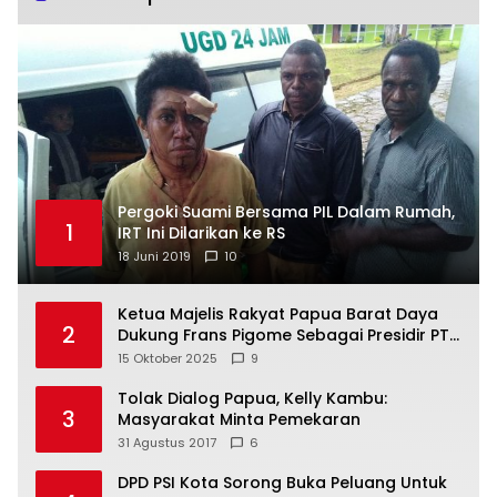
Pergoki Suami Bersama PIL Dalam Rumah,
1
IRT Ini Dilarikan ke RS
18 Juni 2019
10
Ketua Majelis Rakyat Papua Barat Daya
2
Dukung Frans Pigome Sebagai Presidir PT
Freeport Indonesia
15 Oktober 2025
9
Tolak Dialog Papua, Kelly Kambu:
3
Masyarakat Minta Pemekaran
31 Agustus 2017
6
DPD PSI Kota Sorong Buka Peluang Untuk