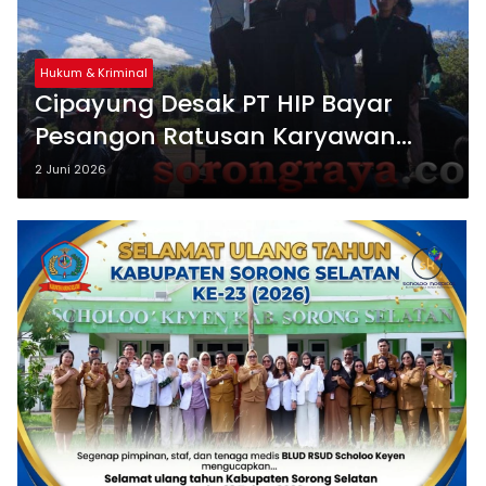
Hukum & Kriminal
Cipayung Desak PT HIP Bayar
Pesangon Ratusan Karyawan
Korban PHK
2 Juni 2026