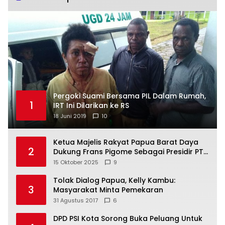
Pergoki Suami Bersama PIL Dalam Rumah,
1
IRT Ini Dilarikan ke RS
18 Juni 2019
10
Ketua Majelis Rakyat Papua Barat Daya
2
Dukung Frans Pigome Sebagai Presidir PT
Freeport Indonesia
15 Oktober 2025
9
Tolak Dialog Papua, Kelly Kambu:
3
Masyarakat Minta Pemekaran
31 Agustus 2017
6
DPD PSI Kota Sorong Buka Peluang Untuk