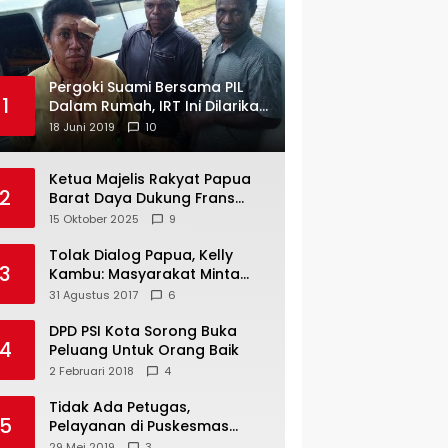
Pergoki Suami Bersama PIL
1
Dalam Rumah, IRT Ini Dilarikan
ke RS
18 Juni 2019
10
Ketua Majelis Rakyat Papua
2
Barat Daya Dukung Frans
Pigome Sebagai Presidir PT
15 Oktober 2025
9
Freeport Indonesia
Tolak Dialog Papua, Kelly
3
Kambu: Masyarakat Minta
Pemekaran
31 Agustus 2017
6
DPD PSI Kota Sorong Buka
4
Peluang Untuk Orang Baik
2 Februari 2018
4
Tidak Ada Petugas,
5
Pelayanan di Puskesmas
Mare-Maybrat Lumpuh
29 Mei 2019
3