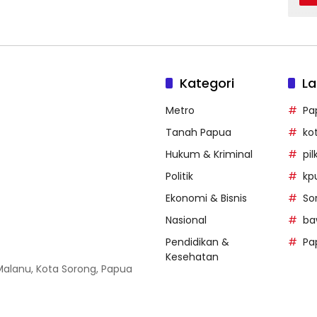
Kategori
La
Metro
Pa
Tanah Papua
ko
Hukum & Kriminal
pi
Politik
kp
Ekonomi & Bisnis
So
Nasional
ba
Pendidikan &
Pa
Kesehatan
 Malanu, Kota Sorong, Papua