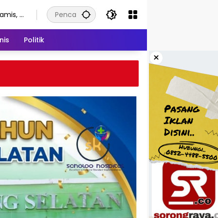
amis, 6
gustus
026
nis
Politik
×