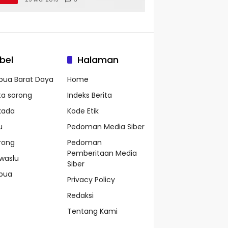
bel
Halaman
pua Barat Daya
Home
ta sorong
Indeks Berita
lkada
Kode Etik
u
Pedoman Media Siber
rong
Pedoman
Pemberitaan Media
waslu
Siber
pua
Privacy Policy
Redaksi
Tentang Kami