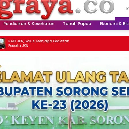
K
A
2
Pendidikan & Kesehatan
Tanah Papua
Ekonomi & Bis
 Solusi Menjaga Keaktifan
KN