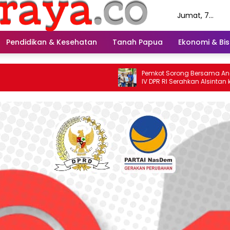
Jumat, 7
Agustus 2026
Pendidikan & Kesehatan
Tanah Papua
Ekonomi & Bis
Pemkot Sorong Bersama Anggota Komisi
IV DPR RI Serahkan Alsintan kepada
Kelompok Tani