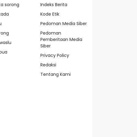
ta sorong
Indeks Berita
lkada
Kode Etik
u
Pedoman Media Siber
rong
Pedoman
Pemberitaan Media
waslu
Siber
pua
Privacy Policy
Redaksi
Tentang Kami