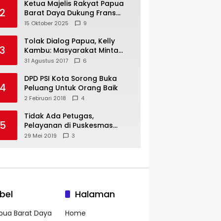
Ketua Majelis Rakyat Papua
2
Barat Daya Dukung Frans
Pigome Sebagai Presidir PT
15 Oktober 2025
9
Freeport Indonesia
Tolak Dialog Papua, Kelly
3
Kambu: Masyarakat Minta
Pemekaran
31 Agustus 2017
6
DPD PSI Kota Sorong Buka
4
Peluang Untuk Orang Baik
2 Februari 2018
4
Tidak Ada Petugas,
5
Pelayanan di Puskesmas
Mare-Maybrat Lumpuh
29 Mei 2019
3
bel
Halaman
pua Barat Daya
Home