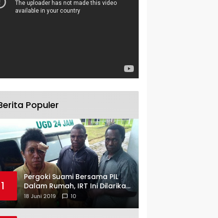
Berita Populer
Pergoki Suami Bersama PIL
1
Dalam Rumah, IRT Ini Dilarikan
ke RS
18 Juni 2019
10