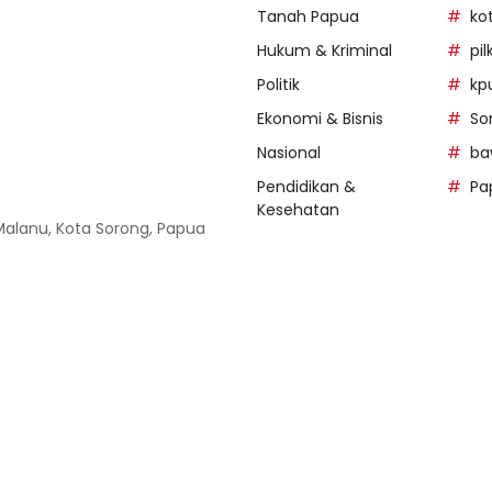
Tanah Papua
ko
Hukum & Kriminal
pi
Politik
kp
Ekonomi & Bisnis
So
Nasional
ba
Pendidikan &
Pa
Kesehatan
 Malanu, Kota Sorong, Papua