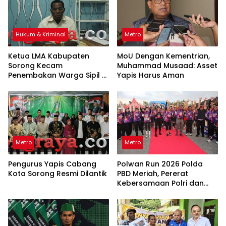
Hukum & Kriminal
Metro
Ketua LMA Kabupaten
MoU Dengan Kementrian,
Sorong Kecam
Muhammad Musaad: Asset
Penembakan Warga Sipil di
Yapis Harus Aman
Festival Budaya Lembah
Baliem
Metro
Metro
Pengurus Yapis Cabang
Polwan Run 2026 Polda
Kota Sorong Resmi Dilantik
PBD Meriah, Pererat
Kebersamaan Polri dan
Masyarakat