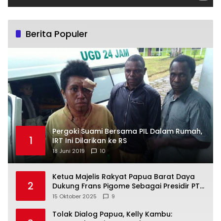
Berita Populer
Pergoki Suami Bersama PIL Dalam Rumah,
1
IRT Ini Dilarikan ke RS
18 Juni 2019
10
Ketua Majelis Rakyat Papua Barat Daya
2
Dukung Frans Pigome Sebagai Presidir PT
Freeport Indonesia
15 Oktober 2025
9
Tolak Dialog Papua, Kelly Kambu: