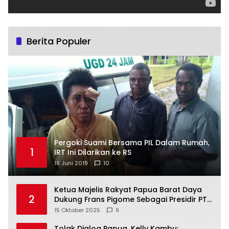
Berita Populer
Pergoki Suami Bersama PIL Dalam Rumah,
1
IRT Ini Dilarikan ke RS
18 Juni 2019
10
Ketua Majelis Rakyat Papua Barat Daya
2
Dukung Frans Pigome Sebagai Presidir PT
Freeport Indonesia
15 Oktober 2025
9
Tolak Dialog Papua, Kelly Kambu: