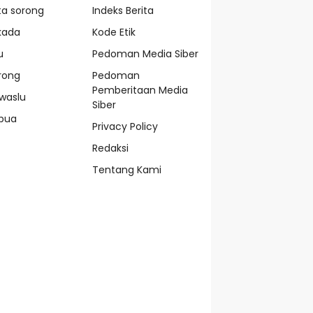
ta sorong
Indeks Berita
lkada
Kode Etik
u
Pedoman Media Siber
rong
Pedoman
Pemberitaan Media
waslu
Siber
pua
Privacy Policy
Redaksi
Tentang Kami