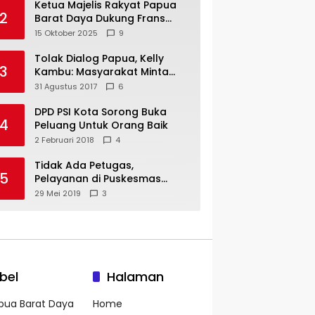
Ketua Majelis Rakyat Papua
2
Barat Daya Dukung Frans
Pigome Sebagai Presidir PT
15 Oktober 2025
9
Freeport Indonesia
Tolak Dialog Papua, Kelly
3
Kambu: Masyarakat Minta
Pemekaran
31 Agustus 2017
6
DPD PSI Kota Sorong Buka
4
Peluang Untuk Orang Baik
2 Februari 2018
4
Tidak Ada Petugas,
5
Pelayanan di Puskesmas
Mare-Maybrat Lumpuh
29 Mei 2019
3
bel
Halaman
pua Barat Daya
Home