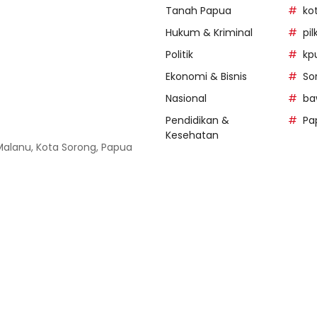
Tanah Papua
ko
Hukum & Kriminal
pi
Politik
kp
Ekonomi & Bisnis
So
Nasional
ba
Pendidikan &
Pa
Kesehatan
 Malanu, Kota Sorong, Papua