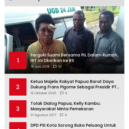
Pergoki Suami Bersama PIL Dalam Rumah,
1
IRT Ini Dilarikan ke RS
18 Juni 2019
10
Ketua Majelis Rakyat Papua Barat Daya
2
Dukung Frans Pigome Sebagai Presidir PT
Freeport Indonesia
15 Oktober 2025
9
Tolak Dialog Papua, Kelly Kambu:
3
Masyarakat Minta Pemekaran
31 Agustus 2017
6
DPD PSI Kota Sorong Buka Peluang Untuk