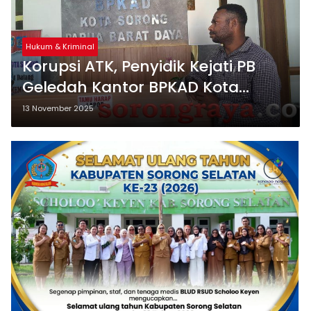
Hukum & Kriminal
Korupsi ATK, Penyidik Kejati PB
Geledah Kantor BPKAD Kota
Sorong
13 November 2025