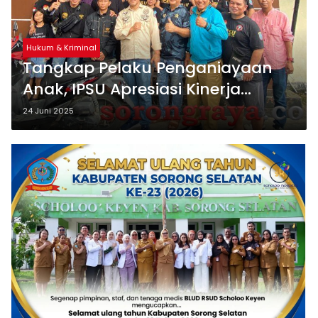
Hukum & Kriminal
Tangkap Pelaku Penganiayaan
Anak, IPSU Apresiasi Kinerja
Polresta Sorong Kota
24 Juni 2025