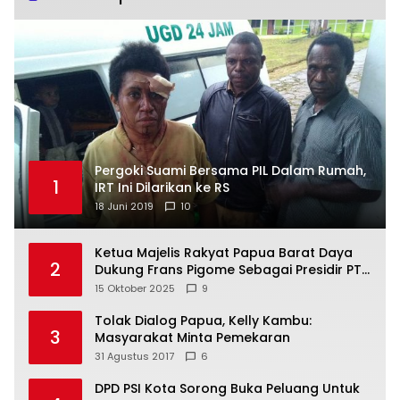
Pergoki Suami Bersama PIL Dalam Rumah,
1
IRT Ini Dilarikan ke RS
18 Juni 2019
10
Ketua Majelis Rakyat Papua Barat Daya
2
Dukung Frans Pigome Sebagai Presidir PT
Freeport Indonesia
15 Oktober 2025
9
Tolak Dialog Papua, Kelly Kambu:
3
Masyarakat Minta Pemekaran
31 Agustus 2017
6
DPD PSI Kota Sorong Buka Peluang Untuk