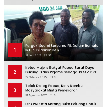
Pergoki Suami Bersama PIL Dalam Rumah,
1
IRT Ini Dilarikan ke RS
18 Juni 2019
10
Ketua Majelis Rakyat Papua Barat Daya
2
Dukung Frans Pigome Sebagai Presidir PT
Freeport Indonesia
15 Oktober 2025
9
Tolak Dialog Papua, Kelly Kambu:
3
Masyarakat Minta Pemekaran
31 Agustus 2017
6
DPD PSI Kota Sorong Buka Peluang Untuk