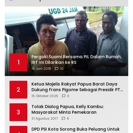
Pergoki Suami Bersama PIL Dalam Rumah,
1
IRT Ini Dilarikan ke RS
18 Juni 2019
10
Ketua Majelis Rakyat Papua Barat Daya
2
Dukung Frans Pigome Sebagai Presidir PT
Freeport Indonesia
15 Oktober 2025
9
Tolak Dialog Papua, Kelly Kambu:
3
Masyarakat Minta Pemekaran
31 Agustus 2017
6
DPD PSI Kota Sorong Buka Peluang Untuk