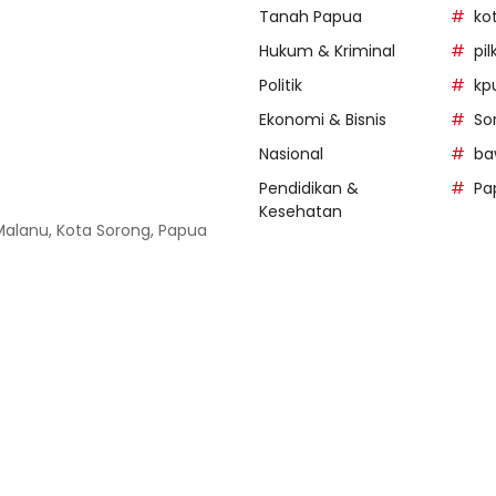
Tanah Papua
ko
Hukum & Kriminal
pi
Politik
kp
Ekonomi & Bisnis
So
Nasional
ba
Pendidikan &
Pa
Kesehatan
 Malanu, Kota Sorong, Papua