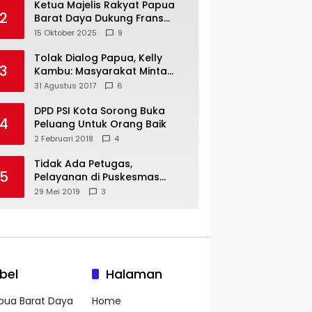
Ketua Majelis Rakyat Papua
2
Barat Daya Dukung Frans
Pigome Sebagai Presidir PT
15 Oktober 2025
9
Freeport Indonesia
Tolak Dialog Papua, Kelly
3
Kambu: Masyarakat Minta
Pemekaran
31 Agustus 2017
6
DPD PSI Kota Sorong Buka
4
Peluang Untuk Orang Baik
2 Februari 2018
4
Tidak Ada Petugas,
5
Pelayanan di Puskesmas
Mare-Maybrat Lumpuh
29 Mei 2019
3
bel
Halaman
pua Barat Daya
Home