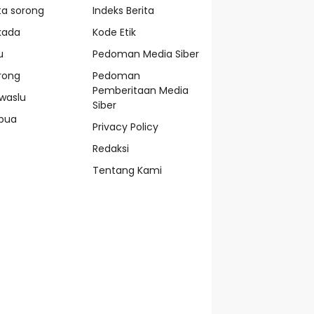
ta sorong
Indeks Berita
lkada
Kode Etik
u
Pedoman Media Siber
rong
Pedoman
Pemberitaan Media
waslu
Siber
pua
Privacy Policy
Redaksi
Tentang Kami