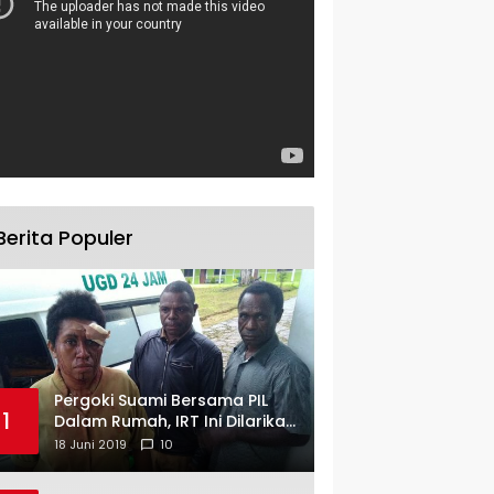
Berita Populer
Pergoki Suami Bersama PIL
1
Dalam Rumah, IRT Ini Dilarikan
ke RS
18 Juni 2019
10