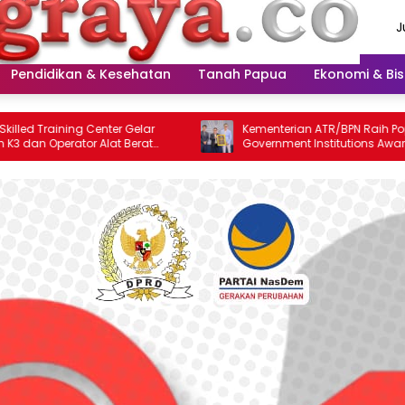
J
A
2
Pendidikan & Kesehatan
Tanah Papua
Ekonomi & Bis
nter Gelar
Kementerian ATR/BPN Raih Popular
Alat Berat
Government Institutions Award 2026