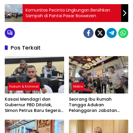
Komunitas Pecinta Lingkungan Bersihkan
Sampah di Pantai Pasar Boswezen
Pos Terkait
Hukum & Kriminal
Metro
Kasasi Mendagri dan
Seorang Ibu Rumah
Gubernur PBD Ditolak,
Tangga Adukan
Simon Petrus Baru Segera
Pelanggaran Jabatan
Dilantik
Notaris ke Menteri Hukum