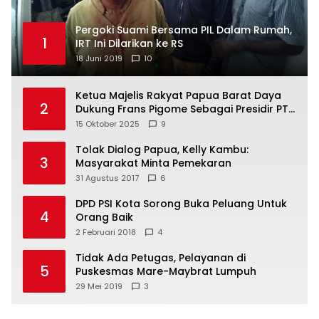
Pergoki Suami Bersama PIL Dalam Rumah,
1
IRT Ini Dilarikan ke RS
18 Juni 2019
10
Ketua Majelis Rakyat Papua Barat Daya
2
Dukung Frans Pigome Sebagai Presidir PT
Freeport Indonesia
15 Oktober 2025
9
Tolak Dialog Papua, Kelly Kambu:
3
Masyarakat Minta Pemekaran
31 Agustus 2017
6
DPD PSI Kota Sorong Buka Peluang Untuk
4
Orang Baik
2 Februari 2018
4
Tidak Ada Petugas, Pelayanan di
5
Puskesmas Mare-Maybrat Lumpuh
29 Mei 2019
3