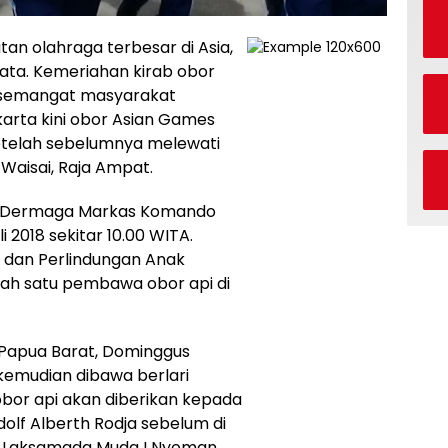
tan olahraga terbesar di Asia,
ata. Kemeriahan kirab obor
 semangat masyarakat
karta kini obor Asian Games
setelah sebelumnya melewati
Waisai, Raja Ampat.
 di Dermaga Markas Komando
 2018 sekitar 10.00 WITA.
dan Perlindungan Anak
lah satu pembawa obor api di
 Papua Barat, Dominggus
emudian dibawa berlari
 obor api akan diberikan kepada
dolf Alberth Rodja sebelum di
, Laksamada Muda I Nyoman