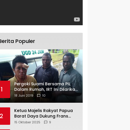
Berita Populer
Pergoki Suami Bersama PIL
1
Dalam Rumah, IRT Ini Dilarikan
ke RS
18 Juni 2019
10
Ketua Majelis Rakyat Papua
2
Barat Daya Dukung Frans
Pigome Sebagai Presidir PT
15 Oktober 2025
9
Freeport Indonesia