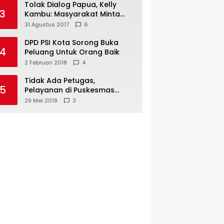
Tolak Dialog Papua, Kelly
3
Kambu: Masyarakat Minta
Pemekaran
31 Agustus 2017
6
DPD PSI Kota Sorong Buka
4
Peluang Untuk Orang Baik
2 Februari 2018
4
Tidak Ada Petugas,
5
Pelayanan di Puskesmas
Mare-Maybrat Lumpuh
29 Mei 2019
3