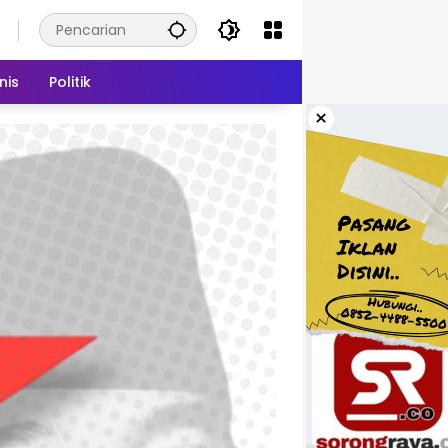
nis
Politik
×