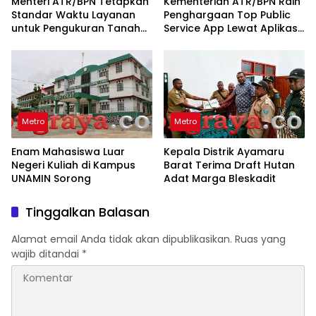
Menteri ATR/BPN Tetapkan
Kementerian ATR/BPN Raih
Standar Waktu Layanan
Penghargaan Top Public
untuk Pengukuran Tanah
Service App Lewat Aplikasi
dan Peralihan Hak
Sentuh Tanahku
Metro
Metro
Enam Mahasiswa Luar
Kepala Distrik Ayamaru
Negeri Kuliah di Kampus
Barat Terima Draft Hutan
UNAMIN Sorong
Adat Marga Bleskadit
Tinggalkan Balasan
Alamat email Anda tidak akan dipublikasikan.
Ruas yang
wajib ditandai
*