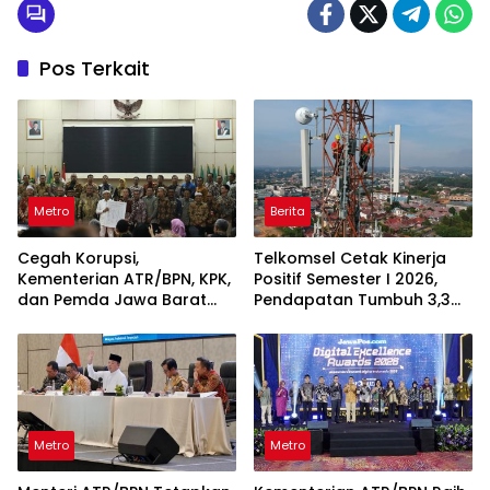
Pos Terkait
Metro
Berita
Cegah Korupsi,
Telkomsel Cetak Kinerja
Kementerian ATR/BPN, KPK,
Positif Semester I 2026,
dan Pemda Jawa Barat
Pendapatan Tumbuh 3,3
Sepakati Kerja Sama
Persen
Metro
Metro