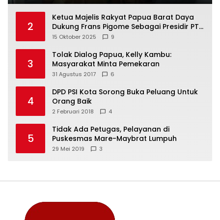
Ketua Majelis Rakyat Papua Barat Daya
2
Dukung Frans Pigome Sebagai Presidir PT
Freeport Indonesia
15 Oktober 2025
9
Tolak Dialog Papua, Kelly Kambu:
3
Masyarakat Minta Pemekaran
31 Agustus 2017
6
DPD PSI Kota Sorong Buka Peluang Untuk
4
Orang Baik
2 Februari 2018
4
Tidak Ada Petugas, Pelayanan di
5
Puskesmas Mare-Maybrat Lumpuh
29 Mei 2019
3