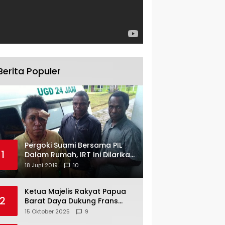
Berita Populer
Pergoki Suami Bersama PIL
1
Dalam Rumah, IRT Ini Dilarikan
ke RS
18 Juni 2019
10
Ketua Majelis Rakyat Papua
2
Barat Daya Dukung Frans
Pigome Sebagai Presidir PT
15 Oktober 2025
9
Freeport Indonesia