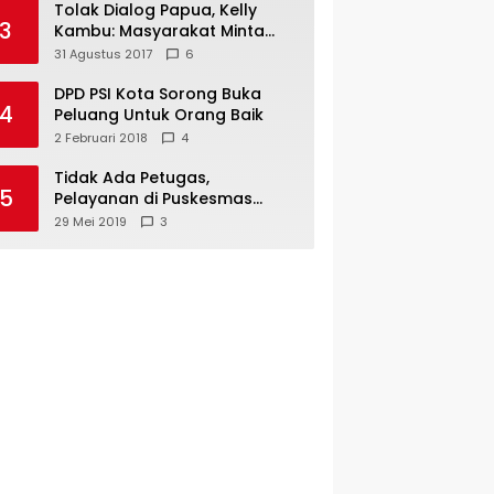
Tolak Dialog Papua, Kelly
3
Kambu: Masyarakat Minta
Pemekaran
31 Agustus 2017
6
DPD PSI Kota Sorong Buka
4
Peluang Untuk Orang Baik
2 Februari 2018
4
Tidak Ada Petugas,
5
Pelayanan di Puskesmas
Mare-Maybrat Lumpuh
29 Mei 2019
3