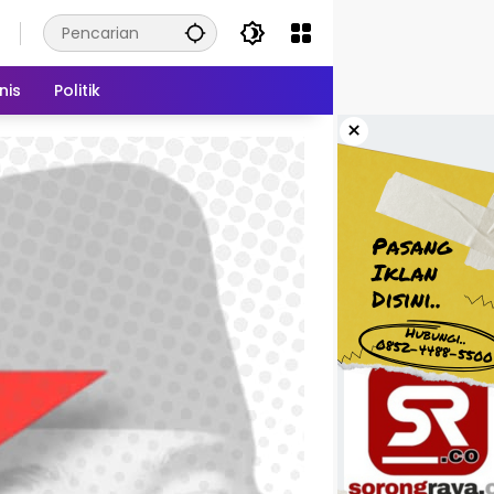
nis
Politik
×