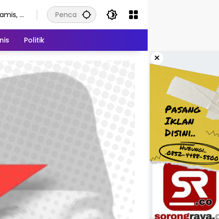
amis, 6
gustus
026
nis
Politik
×