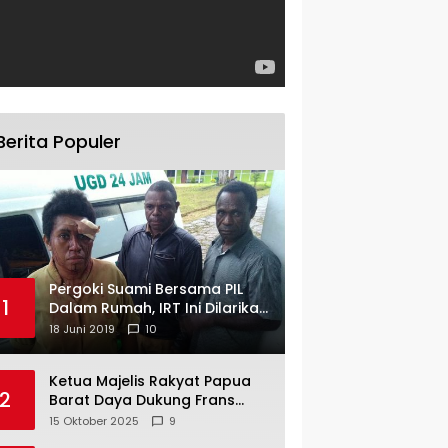
Berita Populer
Pergoki Suami Bersama PIL
1
Dalam Rumah, IRT Ini Dilarikan
ke RS
18 Juni 2019
10
Ketua Majelis Rakyat Papua
2
Barat Daya Dukung Frans
Pigome Sebagai Presidir PT
15 Oktober 2025
9
Freeport Indonesia