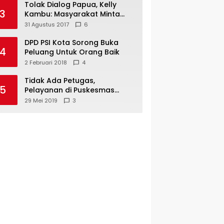
Tolak Dialog Papua, Kelly
3
Kambu: Masyarakat Minta
Pemekaran
31 Agustus 2017
6
DPD PSI Kota Sorong Buka
4
Peluang Untuk Orang Baik
2 Februari 2018
4
Tidak Ada Petugas,
5
Pelayanan di Puskesmas
Mare-Maybrat Lumpuh
29 Mei 2019
3