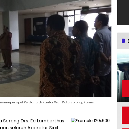
memimpin apel Perdana di Kantor Wali Kota Sorong, Kamis
ta Sorong Drs. Ec Lamberthus
n seluruh Aparatur Sipil