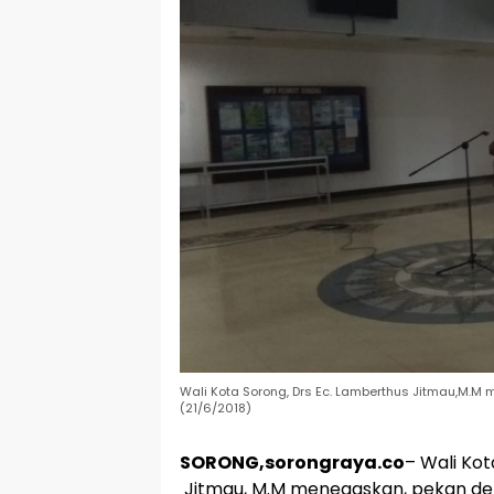
Wali Kota Sorong, Drs Ec. Lamberthus Jitmau,M.M 
(21/6/2018)
SORONG,sorongraya.co
– Wali Ko
Jitmau, M.M menegaskan, pekan depa