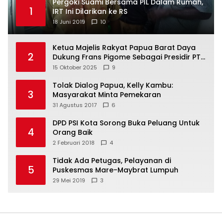
Pergoki Suami Bersama PIL Dalam Rumah,
1
IRT Ini Dilarikan ke RS
18 Juni 2019
10
Ketua Majelis Rakyat Papua Barat Daya
2
Dukung Frans Pigome Sebagai Presidir PT
Freeport Indonesia
15 Oktober 2025
9
Tolak Dialog Papua, Kelly Kambu:
3
Masyarakat Minta Pemekaran
31 Agustus 2017
6
DPD PSI Kota Sorong Buka Peluang Untuk
4
Orang Baik
2 Februari 2018
4
Tidak Ada Petugas, Pelayanan di
5
Puskesmas Mare-Maybrat Lumpuh
29 Mei 2019
3