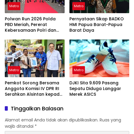
Metro
Metro
Polwan Run 2026 Polda
Pernyataan Sikap BADKO
PBD Meriah, Pererat
HMI Papua Barat-Papua
Kebersamaan Polri dan
Barat Daya
Masyarakat
Metro
Metro
Pemkot Sorong Bersama
DJKI Sita 9.609 Pasang
Anggota Komisi IV DPR RI
Sepatu Diduga Langgar
Serahkan Alsintan kepada
Merek ASICS
Kelompok Tani
Tinggalkan Balasan
Alamat email Anda tidak akan dipublikasikan.
Ruas yang
wajib ditandai
*