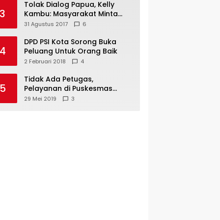
Tolak Dialog Papua, Kelly
3
Kambu: Masyarakat Minta
Pemekaran
31 Agustus 2017
6
DPD PSI Kota Sorong Buka
4
Peluang Untuk Orang Baik
2 Februari 2018
4
Tidak Ada Petugas,
5
Pelayanan di Puskesmas
Mare-Maybrat Lumpuh
29 Mei 2019
3