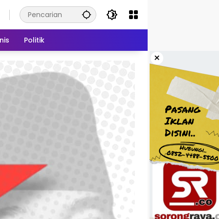
nis
Politik
×