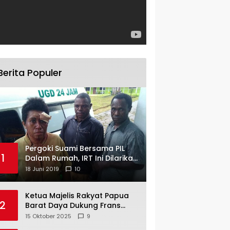
Berita Populer
Pergoki Suami Bersama PIL
1
Dalam Rumah, IRT Ini Dilarikan
ke RS
18 Juni 2019
10
Ketua Majelis Rakyat Papua
2
Barat Daya Dukung Frans
Pigome Sebagai Presidir PT
15 Oktober 2025
9
Freeport Indonesia