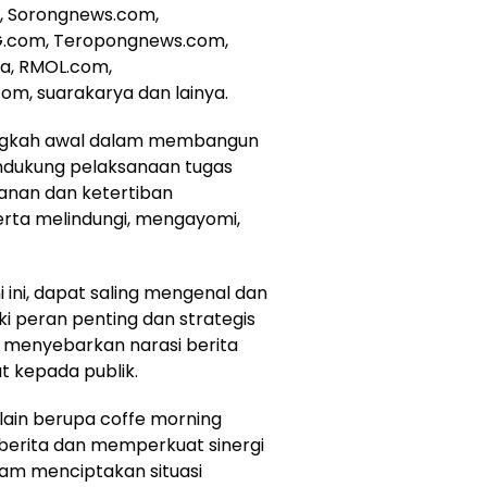
m, Sorongnews.com,
IG.com, Teropongnews.com,
a, RMOL.com,
om, suarakarya dan lainya.
langkah awal dalam membangun
endukung pelaksanaan tugas
anan dan ketertiban
rta melindungi, mengayomi,
ini, dapat saling mengenal dan
i peran penting dan strategis
m menyebarkan narasi berita
at kepada publik.
lain berupa coffe morning
 berita dan memperkuat sinergi
lam menciptakan situasi