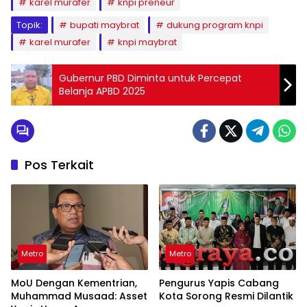
karel murafer
knpi preneur
Topik:
bupati maybrat
dukung program knpi
karel murafer
knpi maybrat
Gubernur PBD Diminta untuk Percepat
Belanja APBD 2025
Pos Terkait
Metro
Metro
MoU Dengan Kementrian,
Pengurus Yapis Cabang
Muhammad Musaad: Asset
Kota Sorong Resmi Dilantik