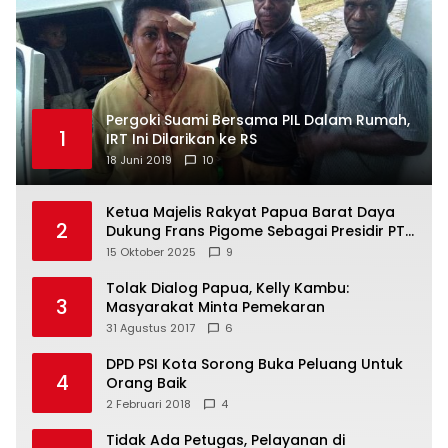
Pergoki Suami Bersama PIL Dalam Rumah,
1
IRT Ini Dilarikan ke RS
18 Juni 2019
10
Ketua Majelis Rakyat Papua Barat Daya
2
Dukung Frans Pigome Sebagai Presidir PT
Freeport Indonesia
15 Oktober 2025
9
Tolak Dialog Papua, Kelly Kambu:
3
Masyarakat Minta Pemekaran
31 Agustus 2017
6
DPD PSI Kota Sorong Buka Peluang Untuk
4
Orang Baik
2 Februari 2018
4
Tidak Ada Petugas, Pelayanan di