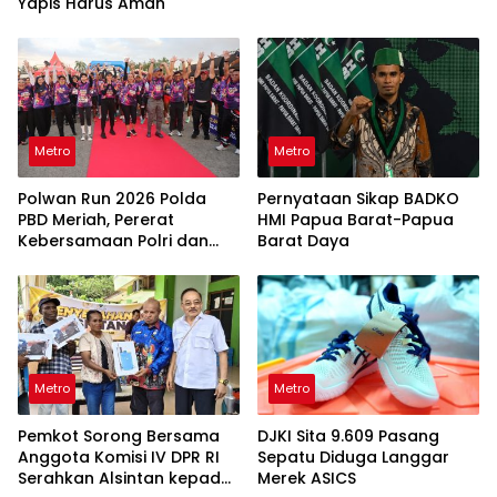
Yapis Harus Aman
Metro
Metro
Polwan Run 2026 Polda
Pernyataan Sikap BADKO
PBD Meriah, Pererat
HMI Papua Barat-Papua
Kebersamaan Polri dan
Barat Daya
Masyarakat
Metro
Metro
Pemkot Sorong Bersama
DJKI Sita 9.609 Pasang
Anggota Komisi IV DPR RI
Sepatu Diduga Langgar
Serahkan Alsintan kepada
Merek ASICS