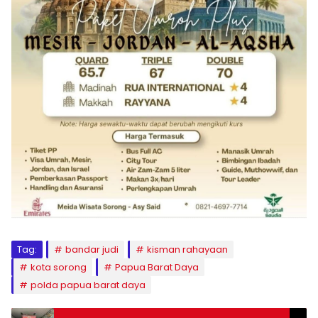
Tag:
bandar judi
kisman rahayaan
kota sorong
Papua Barat Daya
polda papua barat daya