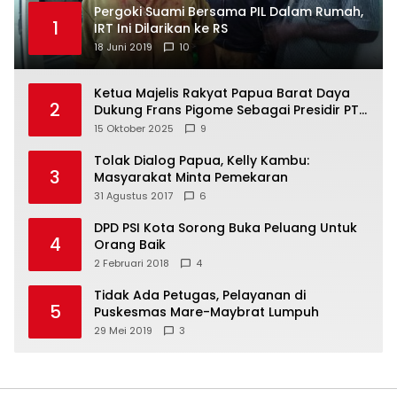
Pergoki Suami Bersama PIL Dalam Rumah,
1
IRT Ini Dilarikan ke RS
18 Juni 2019
10
Ketua Majelis Rakyat Papua Barat Daya
2
Dukung Frans Pigome Sebagai Presidir PT
Freeport Indonesia
15 Oktober 2025
9
Tolak Dialog Papua, Kelly Kambu:
3
Masyarakat Minta Pemekaran
31 Agustus 2017
6
DPD PSI Kota Sorong Buka Peluang Untuk
4
Orang Baik
2 Februari 2018
4
Tidak Ada Petugas, Pelayanan di
5
Puskesmas Mare-Maybrat Lumpuh
29 Mei 2019
3