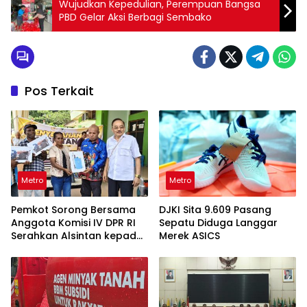
Wujudkan Kepedulian, Perempuan Bangsa
PBD Gelar Aksi Berbagi Sembako
Pos Terkait
Metro
Metro
Pemkot Sorong Bersama
DJKI Sita 9.609 Pasang
Anggota Komisi IV DPR RI
Sepatu Diduga Langgar
Serahkan Alsintan kepada
Merek ASICS
Kelompok Tani