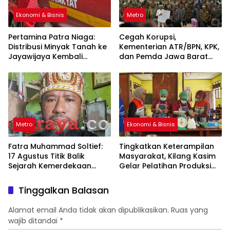
Ekonomi & Bisnis
Metro
Pertamina Patra Niaga:
Cegah Korupsi,
Distribusi Minyak Tanah ke
Kementerian ATR/BPN, KPK,
Jayawijaya Kembali
dan Pemda Jawa Barat
Normal
Sepakati Kerja Sama
Metro
Ekonomi & Bisnis
Fatra Muhammad Soltief:
Tingkatkan Keterampilan
17 Agustus Titik Balik
Masyarakat, Kilang Kasim
Sejarah Kemerdekaan
Gelar Pelatihan Produksi
Indonesia
Pengolahan Pangan Lokal
Tinggalkan Balasan
Alamat email Anda tidak akan dipublikasikan.
Ruas yang
wajib ditandai
*