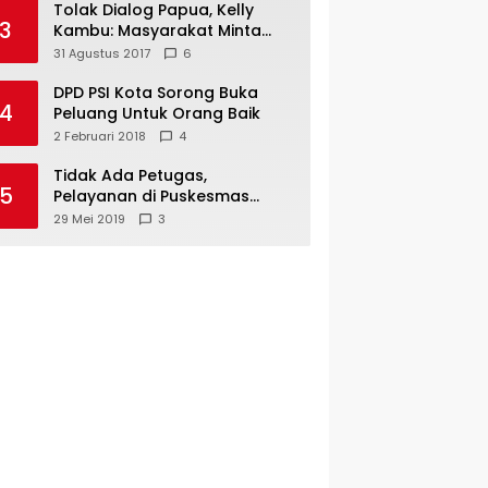
Tolak Dialog Papua, Kelly
3
Kambu: Masyarakat Minta
Pemekaran
31 Agustus 2017
6
DPD PSI Kota Sorong Buka
4
Peluang Untuk Orang Baik
2 Februari 2018
4
Tidak Ada Petugas,
5
Pelayanan di Puskesmas
Mare-Maybrat Lumpuh
29 Mei 2019
3