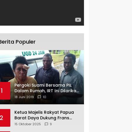
Berita Populer
Pergoki Suami Bersama PIL
1
Dalam Rumah, IRT Ini Dilarikan
ke RS
18 Juni 2019
10
Ketua Majelis Rakyat Papua
2
Barat Daya Dukung Frans
Pigome Sebagai Presidir PT
15 Oktober 2025
9
Freeport Indonesia