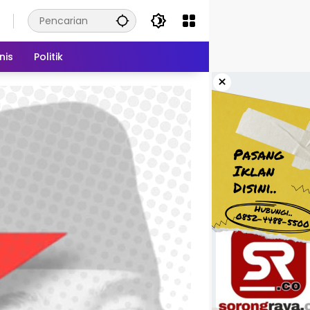
nis
Politik
×