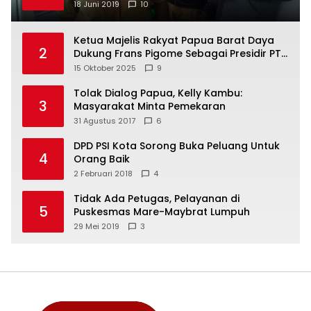
18 Juni 2019
10
Ketua Majelis Rakyat Papua Barat Daya
2
Dukung Frans Pigome Sebagai Presidir PT
Freeport Indonesia
15 Oktober 2025
9
Tolak Dialog Papua, Kelly Kambu:
3
Masyarakat Minta Pemekaran
31 Agustus 2017
6
DPD PSI Kota Sorong Buka Peluang Untuk
4
Orang Baik
2 Februari 2018
4
Tidak Ada Petugas, Pelayanan di
5
Puskesmas Mare-Maybrat Lumpuh
29 Mei 2019
3