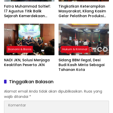
Fatra Muhammad Soltief:
Tingkatkan Keterampilan
17 Agustus Titik Balik
Masyarakat, Kilang Kasim
Sejarah Kemerdekaan
Gelar Pelatihan Produksi
Indonesia
Pengolahan Pangan Lokal
Ekonomi & Bisnis
Hukum & Kriminal
NADI JKN, Solusi Menjaga
Sidang BBM Ilegal, Desi
Keaktifan Peserta JKN
Budi Kasih Minta Sebagai
Tahanan Kota
Tinggalkan Balasan
Alamat email Anda tidak akan dipublikasikan.
Ruas yang
wajib ditandai
*