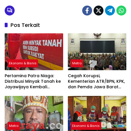
Pos Terkait
Ekonomi & Bisnis
Metro
Pertamina Patra Niaga:
Cegah Korupsi,
Distribusi Minyak Tanah ke
Kementerian ATR/BPN, KPK,
Jayawijaya Kembali
dan Pemda Jawa Barat
Normal
Sepakati Kerja Sama
Metro
Ekonomi & Bisnis