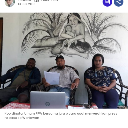
Redaksi
2 Min Baca
13 Juli 2018
Koordinator Umum PFW bersama juru bicara usai menyerahkan press
release ke Wartawan